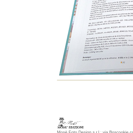
Mosè Foto Design s.r.l.: via Boscookie co