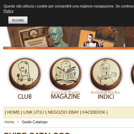
Questo sito utilizza i cookie per consentirti una migliore navigazione. Se continui 
Policy
.
Accetto
|
HOME
|
LINK UTILI
|
NEGOZIO EBAY
|
FACEBOOK
|
Home
Guide Catalogo