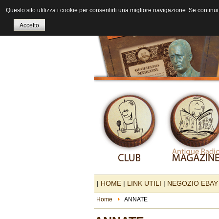
Questo sito utilizza i cookie per consentirti una migliore navigazione. Se continui 
Accetto
|
HOME
|
LINK UTILI
|
NEGOZIO EBAY
Home
ANNATE