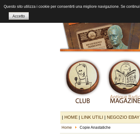
Questo sito utilizza i cookie per consentirti una migliore navigazione. Se continui 
Accetto
|
HOME
|
LINK UTILI
|
NEGOZIO EBAY
Home
Copie Anastatiche