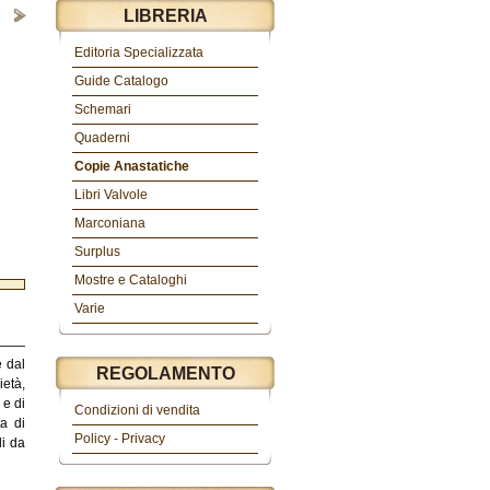
LIBRERIA
Editoria Specializzata
Guide Catalogo
Schemari
Quaderni
Copie Anastatiche
Libri Valvole
Marconiana
Surplus
Mostre e Cataloghi
Varie
e dal
REGOLAMENTO
ietà,
 e di
Condizioni di vendita
ta di
Policy - Privacy
li da