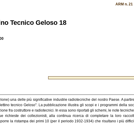
ARM n. 21
tino Tecnico Geloso 18
00
one) una delle più significative industrie radiotecniche del nostro Paese. A partir
ettino tecnico Geloso". La pubblicazione illustra gli scopi e i programmi della soc
one fra costruttore e radiotecnici. In essa sono riportati gli schemi, le note tecniche
 richieste dei collezionisti, alla continua ricerca di completare la loro raccol
roporre la ristampa dei primi 10 (per il periodo 1932-1934) che risultano i più diffici