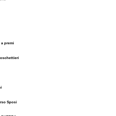
 a premi
Moschettieri
ni
rso Sposi