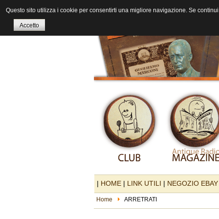
Questo sito utilizza i cookie per consentirti una migliore navigazione. Se continui 
Accetto
|
HOME
|
LINK UTILI
|
NEGOZIO EBAY
Home
ARRETRATI