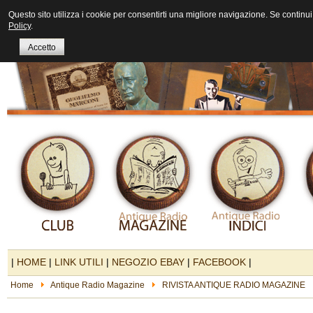
Questo sito utilizza i cookie per consentirti una migliore navigazione. Se continui 
Policy
.
Accetto
|
HOME
|
LINK UTILI
|
NEGOZIO EBAY
|
FACEBOOK
|
Home
Antique Radio Magazine
RIVISTA ANTIQUE RADIO MAGAZINE