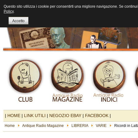
Questo sito utilizza i cookie per consentirti una migliore navigazione. Se continui 
Policy
.
Accetto
|
HOME
|
LINK UTILI
|
NEGOZIO EBAY
|
FACEBOOK
|
Home
Antique Radio Magazine
LIBRERIA
VARIE
Ricordi in Latt