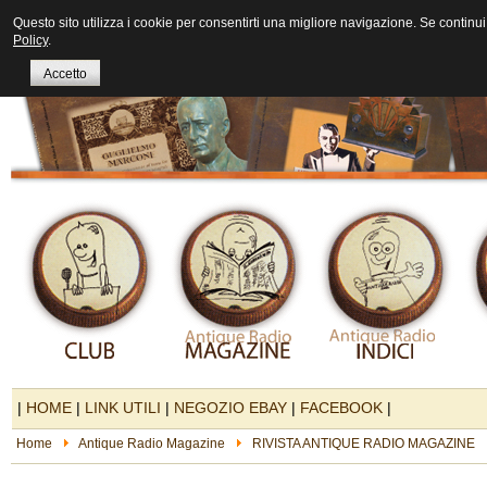
Questo sito utilizza i cookie per consentirti una migliore navigazione. Se continui 
Policy
.
Accetto
|
HOME
|
LINK UTILI
|
NEGOZIO EBAY
|
FACEBOOK
|
Home
Antique Radio Magazine
RIVISTA ANTIQUE RADIO MAGAZINE